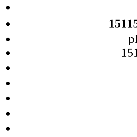
1511
p
15