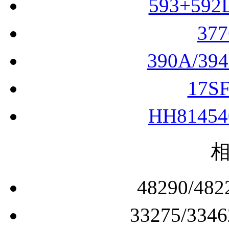
593+59
37
390A/39
17S
HH8145
48290/
33275/3