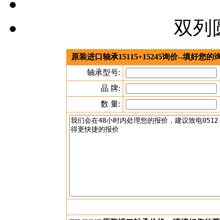
双列
原装进口轴承15115+15245询价--填好
轴承型号:
品 牌:
数 量: