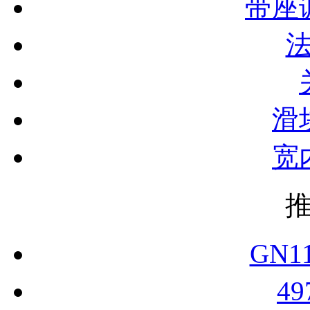
带座
滑
宽
GN1
4