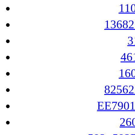
11
1368
4
16
8256
EE790
26