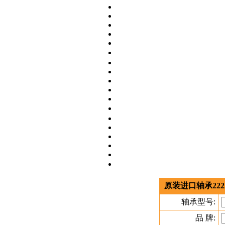
原装进口轴承22
轴承型号:
品 牌: