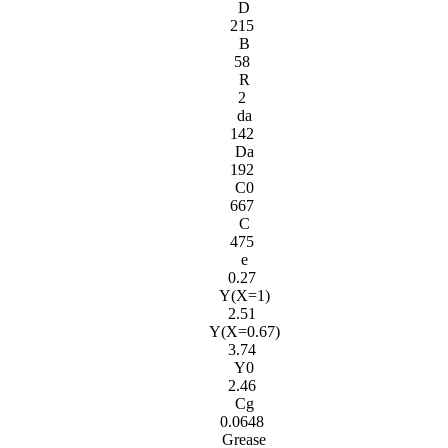
D
215
B
58
R
2
da
142
Da
192
C0
667
C
475
e
0.27
Y(X=1)
2.51
Y(X=0.67)
3.74
Y0
2.46
Cg
0.0648
Grease