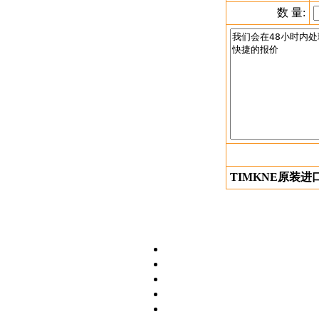
数 量:
TIMKNE原装