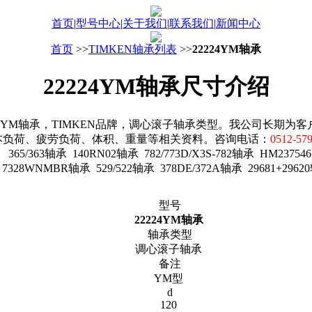
首页
|
型号中心
|
关于我们
|
联系我们
|
新闻中心
首页
>>
TIMKEN轴承列表
>>
22224YM轴承
22224YM轴承尺寸介绍
YM轴承，TIMKEN品牌，调心滚子轴承类型。我公司长期为客
本负荷、疲劳负荷、体积、重量等相关资料。咨询电话：
0512-57
5/363轴承 140RN02轴承 782/773D/X3S-782轴承 HM237546
 7328WNMBR轴承 529/522轴承 378DE/372A轴承 29681+2962
型号
22224YM轴承
轴承类型
调心滚子轴承
备注
YM型
d
120