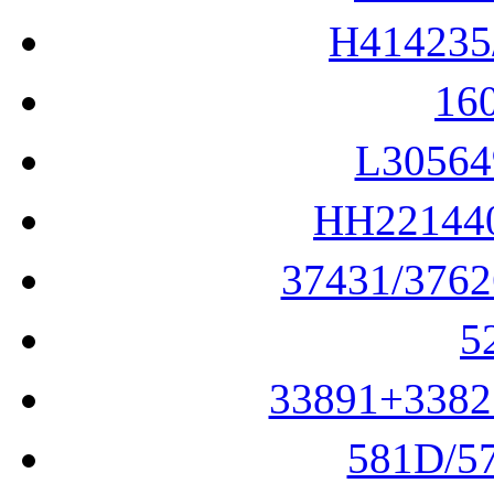
H41423
16
L3056
HH2214
37431/376
5
33891+338
581D/5