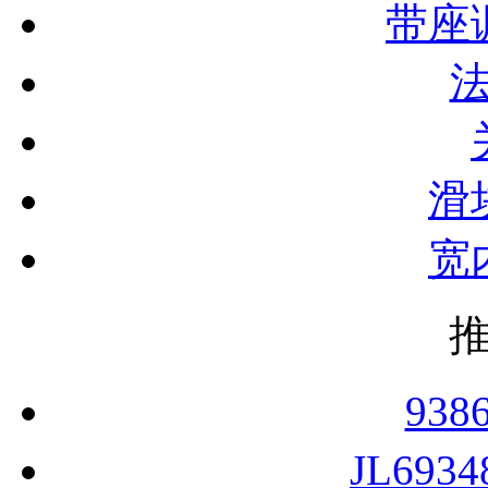
带座
滑
宽
938
JL693