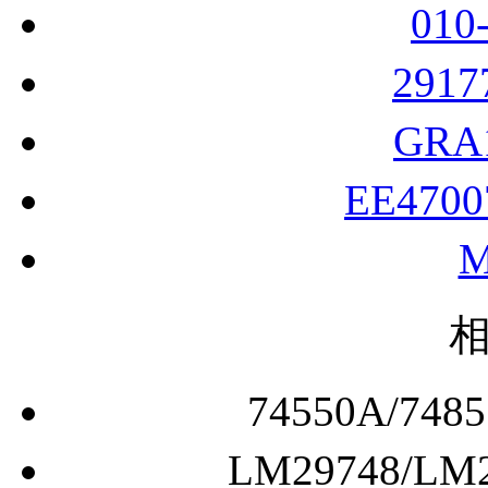
010
291
GRA
EE470
74550A/7
LM29748/