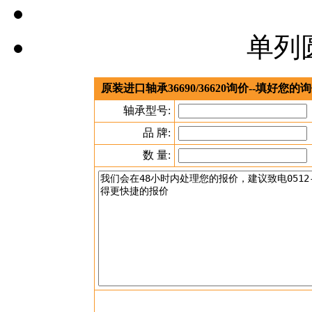
单列
原装进口轴承36690/36620询价--填好
轴承型号:
品 牌:
数 量: