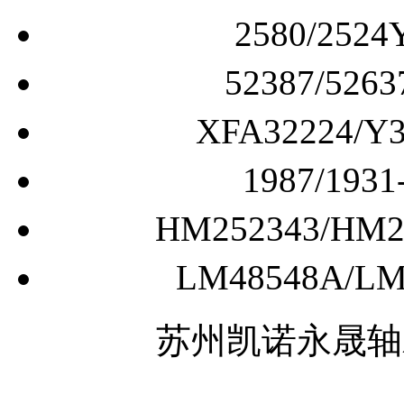
2580/2
52387/5
XFA32224
1987/1
HM252343/H
LM48548A/
苏州凯诺永晟轴