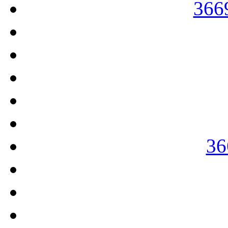
366
36