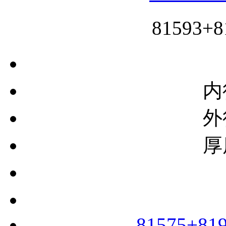
81593
内
外
厚
81575+81