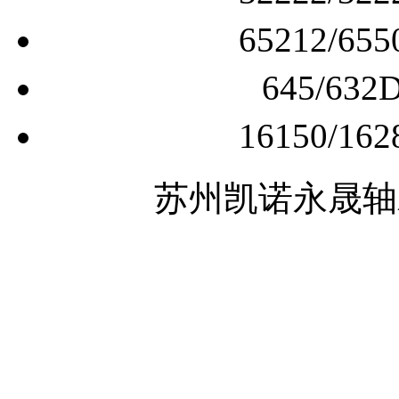
65212/
645/6
16150/
苏州凯诺永晟轴