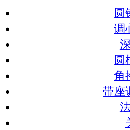
圆
调
圆
角
带座