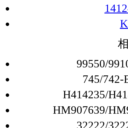
141
99550/
745/7
H414235/
HM907639/
32222/