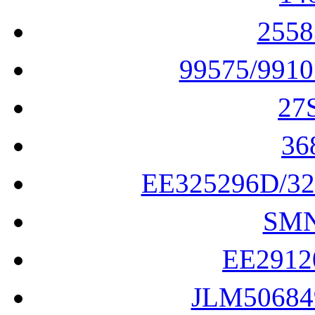
255
99575/991
27
3
EE325296D/3
SM
EE291
JLM5068