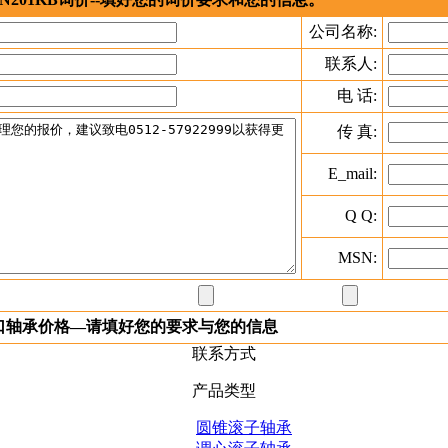
公司名称:
联系人:
电 话:
传 真:
E_mail:
Q Q:
MSN:
进口轴承价格—请填好您的要求与您的信息
联系方式
产品类型
圆锥滚子轴承