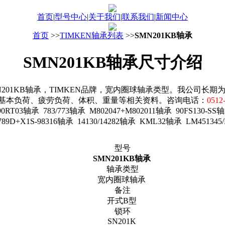
首页
|
型号中心
|
关于我们
|
联系我们
|
新闻中心
首页
>>
TIMKEN轴承列表
>>
SMN201KB轴承
SMN201KB轴承尺寸介绍
01KB轴承，TIMKEN品牌，宽内圈球轴承类型。我公司长期
基本负荷、疲劳负荷、体积、重量等相关资料。咨询电话：
0512
T03轴承 783/773轴承 M802047+M802011轴承 90FS130-SS轴
789D+X1S-98316轴承 14130/14282轴承 KML32轴承 LM45134
型号
SMN201KB轴承
轴承类型
宽内圈球轴承
备注
开式B型
锁环
SN201K