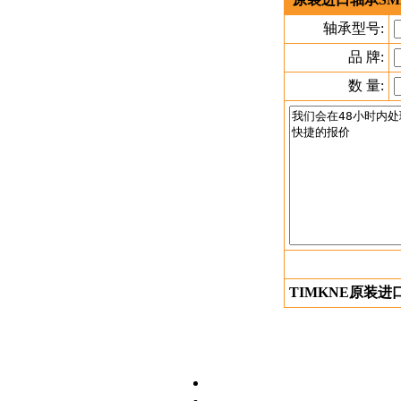
轴承型号:
品 牌:
数 量:
TIMKNE原装