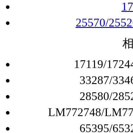
1
25570/255
17119/1
33287/
28580/
LM772748/L
65395/