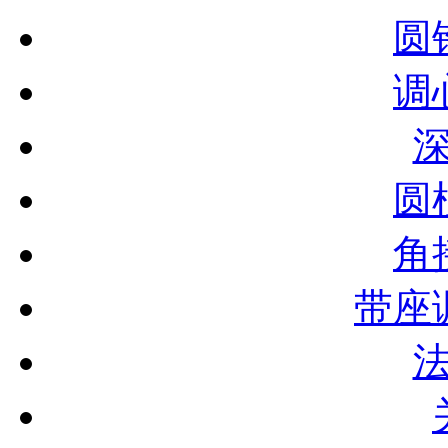
圆
调
圆
角
带座