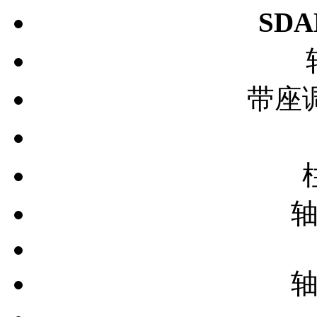
SDA
带座
轴
轴