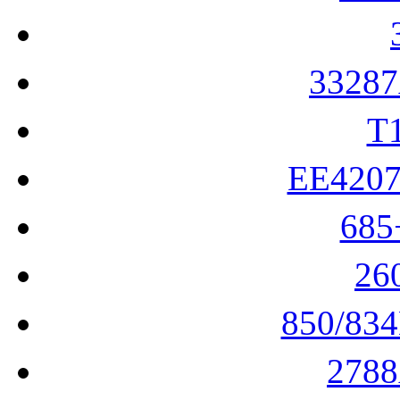
3328
T
EE420
68
26
850/83
278