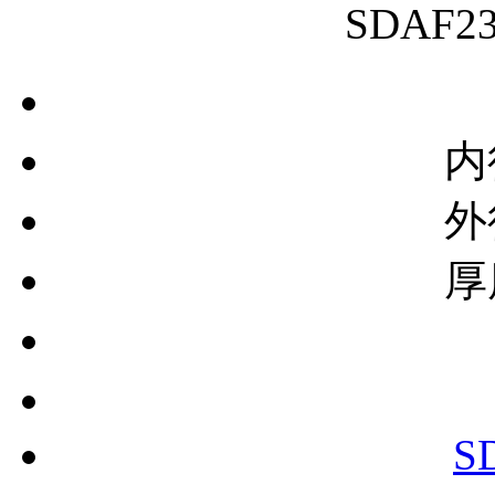
SDAF
内
外
厚
S