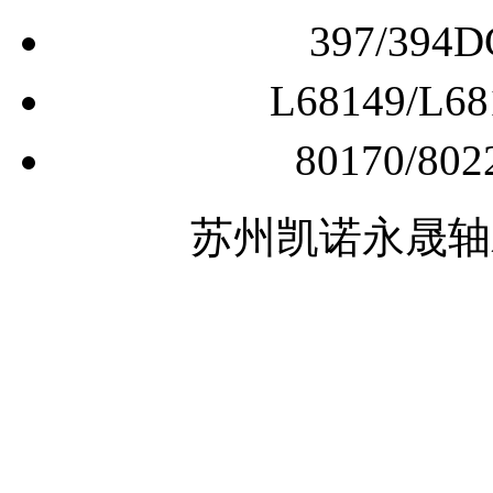
397/3
L68149/
80170/
苏州凯诺永晟轴