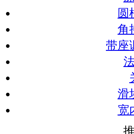
圆
角
带座
滑
宽