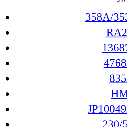
358A/3
RA
136
476
83
HM
JP1004
230