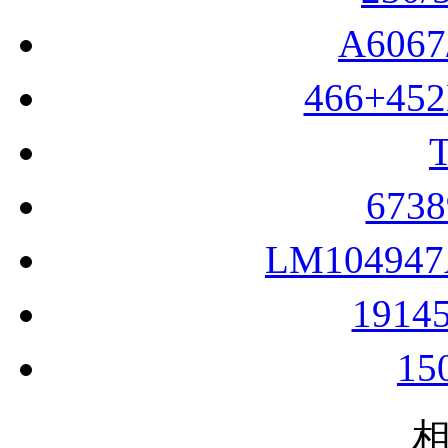
A606
466+45
673
LM10494
1914
15