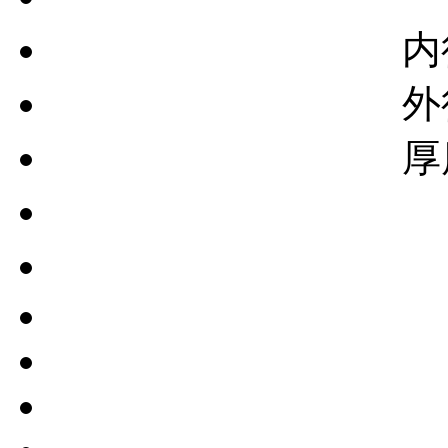
内
外
厚