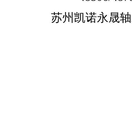
苏州凯诺永晟轴