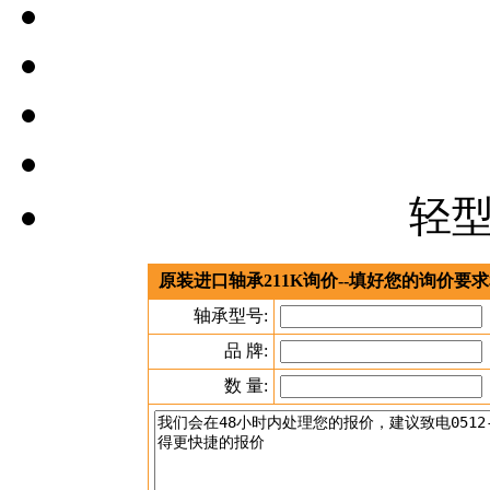
轻
原装进口轴承211K询价--填好您的询价要
轴承型号:
品 牌:
数 量: