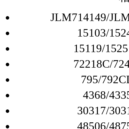
JLM714149/
15103/
15119/1
72218C/
795/7
4368/
30317/
48506/