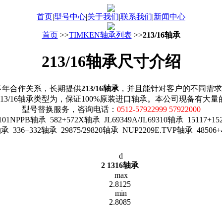
首页
|
型号中心
|
关于我们
|
联系我们
|
新闻中心
首页
>>
TIMKEN轴承列表
>>
213/16轴承
213/16轴承尺寸介绍
多年合作关系，长期提供
213/16轴承
，并且能针对客户的不同需求
13/16轴承类型为，保证100%原装进口轴承。本公司现备有大
型号替换服务，咨询电话：
0512-57922999 57922000
PPB轴承 582+572X轴承 JL69349A/JL69310轴承 15117+1525
承 336+332轴承 29875/29820轴承 NUP2209E.TVP轴承 48506
d
2 1316轴承
max
2.8125
min
2.8085