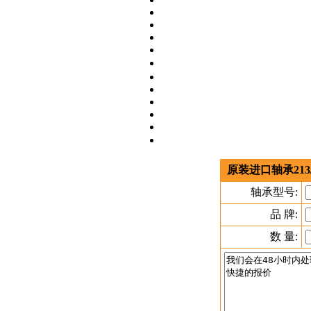
原装进口轴承213
轴承型号:
品 牌:
数 量: