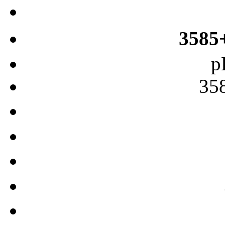
3585
p
35