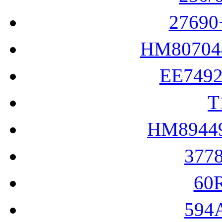
2769
HM8070
EE749
T
HM8944
377
60
594