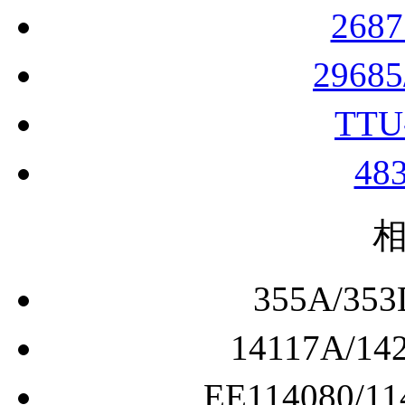
268
2968
TTU
48
355A/
14117A/
EE114080