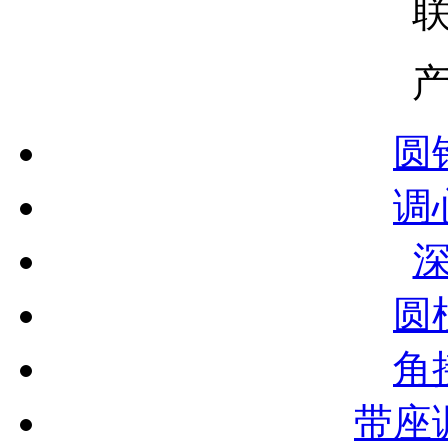
圆
调
圆
角
带座