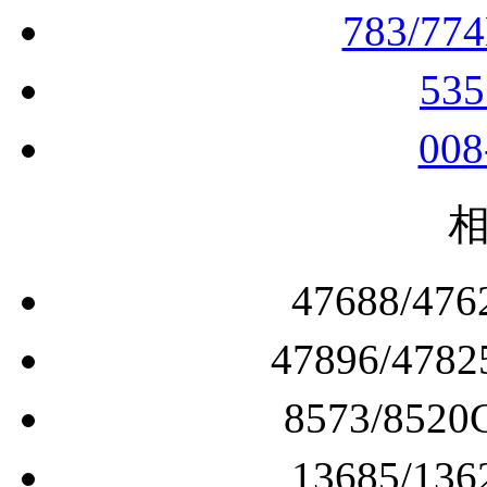
783/77
53
00
47688/
47896/4
8573/8
13685/