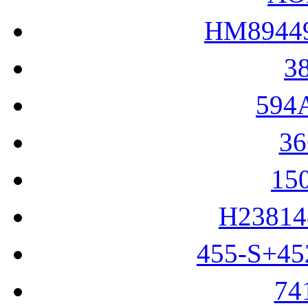
HM8944
3
594
3
15
H2381
455-S+4
7