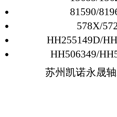
81590/
578X/
HH255149D/
HH506349/
苏州凯诺永晟轴