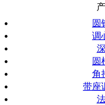
圆
调
圆
角
带座