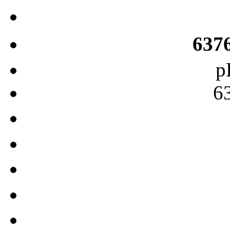
637
p
6