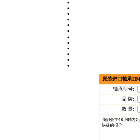
原装进口轴承HM
轴承型号:
品 牌:
数 量: