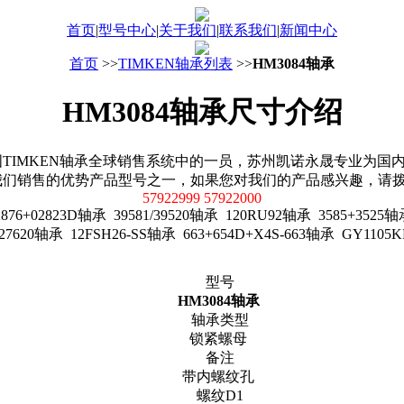
首页
|
型号中心
|
关于我们
|
联系我们
|
新闻中心
首页
>>
TIMKEN轴承列表
>>
HM3084轴承
HM3084轴承尺寸介绍
TIMKEN轴承全球销售系统中的一员，苏州凯诺永晟专业为国内用户
我们销售的优势产品型号之一，如果您对我们的产品感兴趣，请
57922999 57922000
+02823D轴承 39581/39520轴承 120RU92轴承 3585+3525轴承
/27620轴承 12FSH26-SS轴承 663+654D+X4S-663轴承 GY11
型号
HM3084轴承
轴承类型
锁紧螺母
备注
带内螺纹孔
螺纹D1