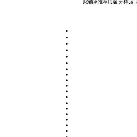
此轴承推荐用途:分样筛 喷