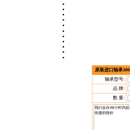
原装进口轴承300
轴承型号:
品 牌:
数 量: