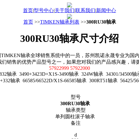
首页
|
型号中心
|
关于我们
|
联系我们
|
新闻中心
首页
>>
TIMKEN轴承列表
>>
300RU30轴承
300RU30轴承尺寸介绍
TIMKEN轴承全球销售系统中的一员，苏州凯诺永晟专业为国内用户
我们销售的优势产品型号之一，如果您对我们的产品感兴趣，请
57922999 57922000
轴承 3490+3423D+X1S-3490轴承 324W轴承 34301/34500轴承
S+332轴承 66585/66522D/X1S-66585轴承 300RT51轴承 56425/
型号
300RU30轴承
轴承类型
单列圆柱滚子轴承
备注
d