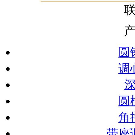
圆
调
圆
角
带座