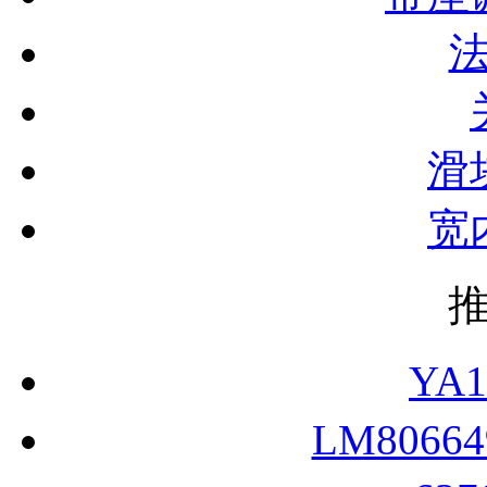
滑
宽
YA
LM8066