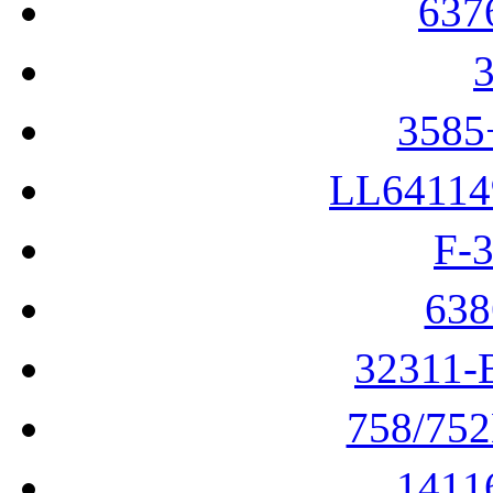
63
358
LL6411
F-
63
32311
758/75
141