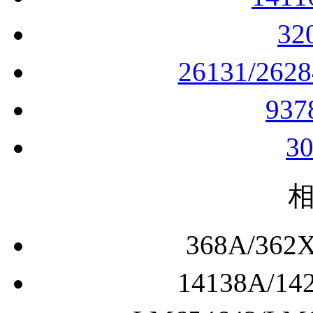
32
26131/262
93
3
368A/3
14138A/